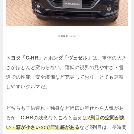
写真撮影：M,M
トヨタ「C-HR」
と
ホンダ「ヴェゼル」
は、車体の大き
さがほとんど変わらない。運転の視界の見やすさ・雪
道での性能・安全装備など充実しており、とても運転
しやすいクルマだ。
どちらも子供連れ・独身など幅広い年代から人気があ
るが、
C-HR
の残念なところと言えば
2列目の空間が狭
い・窓が小さいので圧迫感がある
など2列目は、長時間