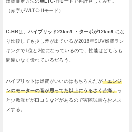
燃費測定方法の
WLTC-Hモード
で再計算してみた。
（赤字がWLTC-Hモード）
C-HR
は、
ハイブリッド23km/L・ターボが12km/L
にな
り比較しても少し差が出ているが2018年SUV燃費ラン
キングで1位と2位になっているので、性能はどちらも
間違いなく優れているだろう。
ハイブリット
は燃費がいいのはもちろんだが
「エンジ
ンのモーターの音が思ってた以上にうるさく苦痛」
っ
と少数派だが口コミなどがあるので実際試乗をおスス
メする。