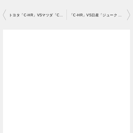
投
トヨタ「C-HR」VSマツダ「CX-3 」比較！コンパクトSUV対決
「C-HR」VS日産「ジューク 」比較！どっちがいいの？
稿
ナ
ビ
ゲ
ー
シ
ョ
ン