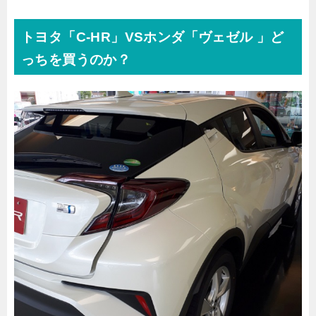
トヨタ「C-HR」VSホンダ「ヴェゼル 」ど
っちを買うのか？