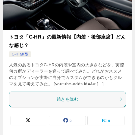
トヨタ「C-HR」の最新情報【内装・後部座席】どん
な感じ？
C-HR新型
人気のあるトヨタC-HRの内装や室内の大きさなどを、実際
何カ所かディーラーを巡って調べてみた。どれがおススメ
のオプションか実際に自分でカスタムができるのかもクル
マを見て考えてみた。 [youtube-adds id=&# […]
続きを読む
0
0