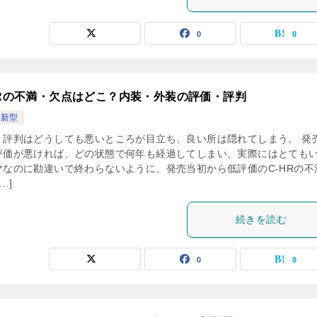
0
0
HRの不満・欠点はどこ？内装・外装の評価・評判
R新型
・評判はどうしても悪いところが目立ち、良い所は隠れてしまう。 発
評価が悪ければ、どの状態で何年も経過してしまい、実際にはとても
マなのに勘違いで終わらないように、発売当初から低評価のC-HRの不
…]
続きを読む
0
0