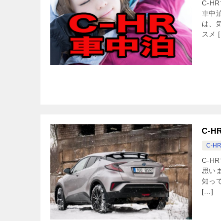
C-
車中
は、
スメ [
C-
C-H
C-
思い
知っ
[…]