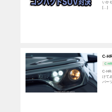
いか
[…]
C-
C-H
C-
けて
パー