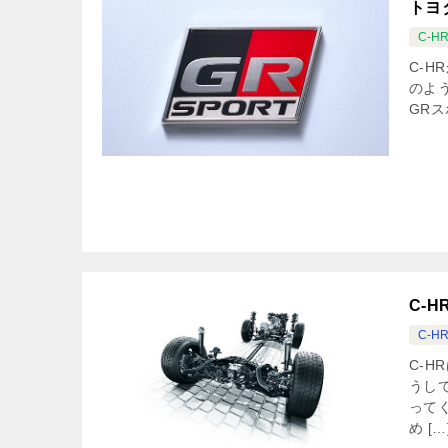
トヨ
C-H
C-
のよ
GRス
C-
C-H
C-
うし
って
め […