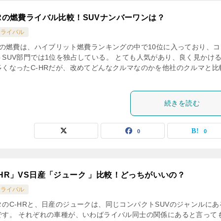
HRの燃費ライバル比較！SUVナンバーワンは？
Rライバル
HRの燃費は、ハイブリット燃費ランキングの中で10位に入っており、コ
トSUV部門では1位を独占している。 とても人気があり、良く見かけ
多くなったC-HRだが、改めてどんなクルマなのかを他社のクルマと比
続きを読む
0
0
-HR」VS日産「ジューク 」比較！どっちがいいの？
Rライバル
タのC-HRと、日産のジュークは、同じコンパクトSUVのジャンルにあ
です。 それぞれの車種が、いわばライバル同士の関係にあると言って