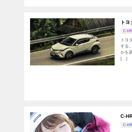
トヨ
C-H
トヨ
する
かを
[…]
C-
C-H