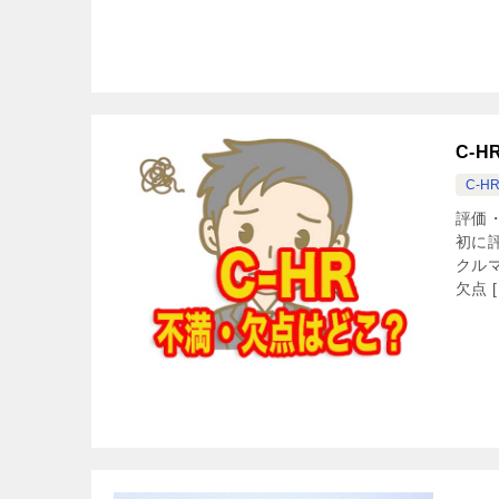
C-
C-H
評価
初に
クル
欠点 [