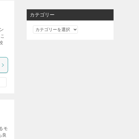
カテゴリー
カ
ン
るこ
テ
較
ゴ
リ
ー
るモ
も良