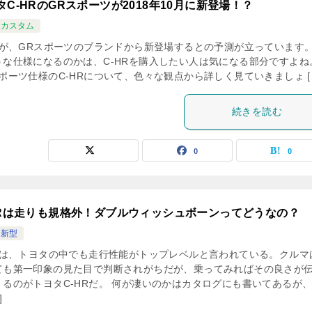
タC-HRのGRスポーツが2018年10月に新登場！？
Rカスタム
HRが、GRスポーツのブランドから新登場するとの予測が立っています。
うな仕様になるのかは、C-HRを購入したい人は気になる部分ですよね
ポーツ仕様のC-HRについて、色々な観点から詳しく見ていきましょ [
続きを読む
0
0
HRは走りも規格外！ダブルウィッシュボーンってどうなの？
R新型
HRは、トヨタの中でも走行性能がトップレベルと言われている。クルマ
ても第一印象の見た目で判断されがちだが、乗ってみればその良さが
くるのがトヨタC-HRだ。 何が凄いのかはカタログにも書いてあるが
]