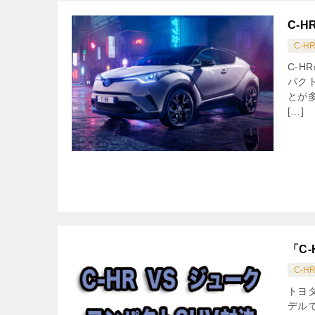
C-
C-H
C-
パク
とが
[…]
「C
C-H
トヨ
デル